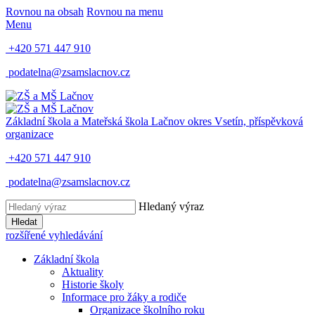
Rovnou na obsah
Rovnou na menu
Menu
+420 571 447 910
podatelna@zsamslacnov.cz
Základní škola a Mateřská škola Lačnov
okres Vsetín, příspěvková
organizace
+420 571 447 910
podatelna@zsamslacnov.cz
Hledaný výraz
Hledat
rozšířené vyhledávání
Základní škola
Aktuality
Historie školy
Informace pro žáky a rodiče
Organizace školního roku