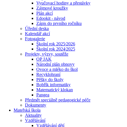
Vyučovací hodiny a přestávky
Zájmové kroužky
Plán akcí
Edookit - návod
Zápis do prvního ročníku
Úřední deska
Kalendář akcí
Fotogalerie
Školní rok 2025⁄2026
Školní rok 2024⁄2025
Projekty, výzvy, soutěže
OP JAK
Národní plán obnovy
Ovoce a mléko do škol
Recyklohraní
Pěšky do školy
Bobřík informatiky
Matematický klokan
Pangea
Předmět speciálně pedagogické péče
Dokumenty
Mateřská škola
Aktuality
Vzdělávání
Vzdělávání dětí