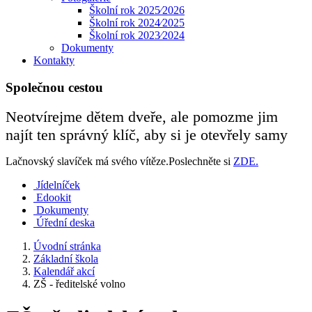
Školní rok 2025⁄2026
Školní rok 2024⁄2025
Školní rok 2023⁄2024
Dokumenty
Kontakty
Společnou cestou
Neotvírejme dětem dveře, ale pomozme jim
najít ten správný klíč, aby si je otevřely samy
Lačnovský slavíček má svého vítěze.Poslechněte si
ZDE.
Jídelníček
Edookit
Dokumenty
Úřední deska
Úvodní stránka
Základní škola
Kalendář akcí
ZŠ - ředitelské volno