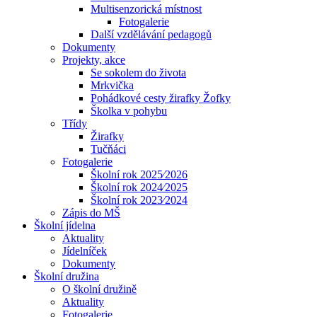
Multisenzorická místnost
Fotogalerie
Další vzdělávání pedagogů
Dokumenty
Projekty, akce
Se sokolem do života
Mrkvička
Pohádkové cesty žirafky Žofky
Školka v pohybu
Třídy
Žirafky
Tučňáci
Fotogalerie
Školní rok 2025⁄2026
Školní rok 2024⁄2025
Školní rok 2023⁄2024
Zápis do MŠ
Školní jídelna
Aktuality
Jídelníček
Dokumenty
Školní družina
O školní družině
Aktuality
Fotogalerie