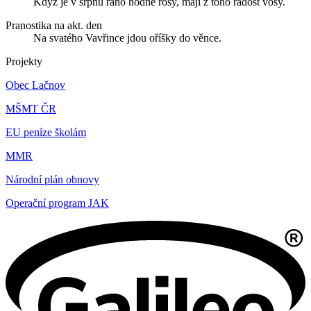
Když je v srpnu ráno hodně rosy, mají z toho radost vosy.
Pranostika na akt. den
Na svatého Vavřince jdou oříšky do věnce.
Projekty
Obec Lačnov
MŠMT ČR
EU peníze školám
MMR
Národní plán obnovy
Operační program JAK