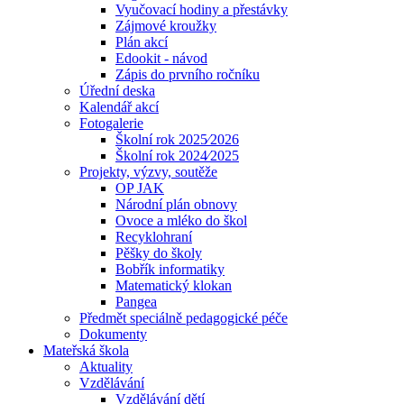
Vyučovací hodiny a přestávky
Zájmové kroužky
Plán akcí
Edookit - návod
Zápis do prvního ročníku
Úřední deska
Kalendář akcí
Fotogalerie
Školní rok 2025⁄2026
Školní rok 2024⁄2025
Projekty, výzvy, soutěže
OP JAK
Národní plán obnovy
Ovoce a mléko do škol
Recyklohraní
Pěšky do školy
Bobřík informatiky
Matematický klokan
Pangea
Předmět speciálně pedagogické péče
Dokumenty
Mateřská škola
Aktuality
Vzdělávání
Vzdělávání dětí