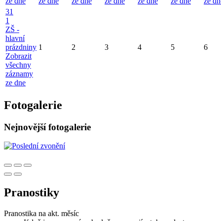
ze dne
ze dne
ze dne
ze dne
ze dne
ze dne
ze dn
31
1
ZŠ -
hlavní
prázdniny
1
2
3
4
5
6
Zobrazit
všechny
záznamy
ze dne
Fotogalerie
Nejnovější fotogalerie
Pranostiky
Pranostika na akt. měsíc