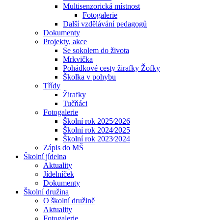
Multisenzorická místnost
Fotogalerie
Další vzdělávání pedagogů
Dokumenty
Projekty, akce
Se sokolem do života
Mrkvička
Pohádkové cesty žirafky Žofky
Školka v pohybu
Třídy
Žirafky
Tučňáci
Fotogalerie
Školní rok 2025⁄2026
Školní rok 2024⁄2025
Školní rok 2023⁄2024
Zápis do MŠ
Školní jídelna
Aktuality
Jídelníček
Dokumenty
Školní družina
O školní družině
Aktuality
Fotogalerie