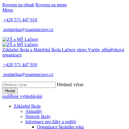
Rovnou na obsah
Rovnou na menu
Menu
+420 571 447 910
podatelna@zsamslacnov.cz
Základní škola a Mateřská škola Lačnov
okres Vsetín, příspěvková
organizace
+420 571 447 910
podatelna@zsamslacnov.cz
Hledaný výraz
Hledat
rozšířené vyhledávání
Základní škola
Aktuality
Historie školy
Informace pro žáky a rodiče
Organizace školního roku