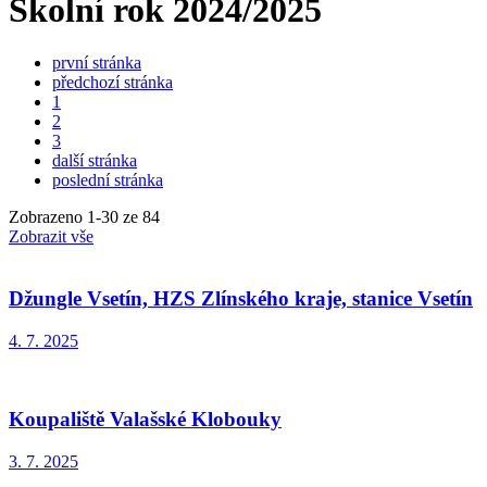
Školní rok 2024/2025
první stránka
předchozí stránka
1
2
3
další stránka
poslední stránka
Zobrazeno
1
-
30
ze 84
Zobrazit vše
Džungle Vsetín, HZS Zlínského kraje, stanice Vsetín
4. 7. 2025
Koupaliště Valašské Klobouky
3. 7. 2025