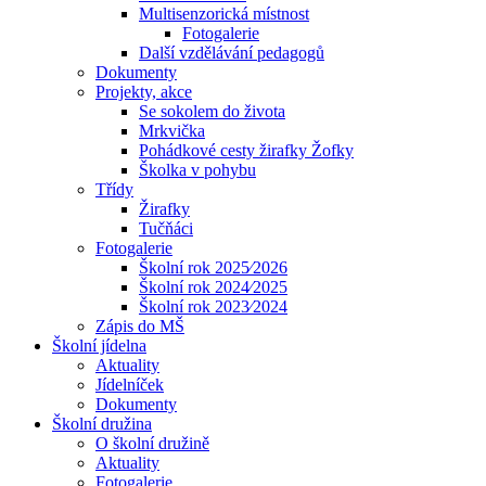
Multisenzorická místnost
Fotogalerie
Další vzdělávání pedagogů
Dokumenty
Projekty, akce
Se sokolem do života
Mrkvička
Pohádkové cesty žirafky Žofky
Školka v pohybu
Třídy
Žirafky
Tučňáci
Fotogalerie
Školní rok 2025⁄2026
Školní rok 2024⁄2025
Školní rok 2023⁄2024
Zápis do MŠ
Školní jídelna
Aktuality
Jídelníček
Dokumenty
Školní družina
O školní družině
Aktuality
Fotogalerie