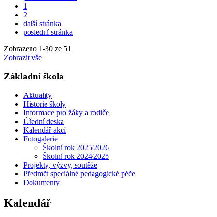
1
2
další stránka
poslední stránka
Zobrazeno
1
-
30
ze 51
Zobrazit vše
Základní škola
Aktuality
Historie školy
Informace pro žáky a rodiče
Úřední deska
Kalendář akcí
Fotogalerie
Školní rok 2025⁄2026
Školní rok 2024⁄2025
Projekty, výzvy, soutěže
Předmět speciálně pedagogické péče
Dokumenty
Kalendář