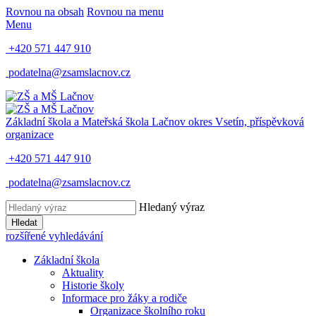
Rovnou na obsah
Rovnou na menu
Menu
+420 571 447 910
podatelna@zsamslacnov.cz
Základní škola a Mateřská škola Lačnov
okres Vsetín, příspěvková
organizace
+420 571 447 910
podatelna@zsamslacnov.cz
Hledaný výraz
Hledat
rozšířené vyhledávání
Základní škola
Aktuality
Historie školy
Informace pro žáky a rodiče
Organizace školního roku