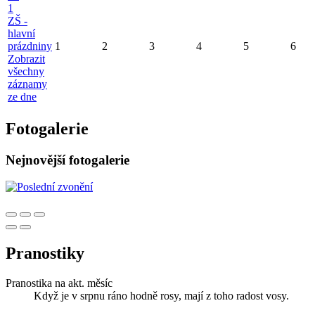
1
ZŠ -
hlavní
prázdniny
1
2
3
4
5
6
Zobrazit
všechny
záznamy
ze dne
Fotogalerie
Nejnovější fotogalerie
Pranostiky
Pranostika na akt. měsíc
Když je v srpnu ráno hodně rosy, mají z toho radost vosy.