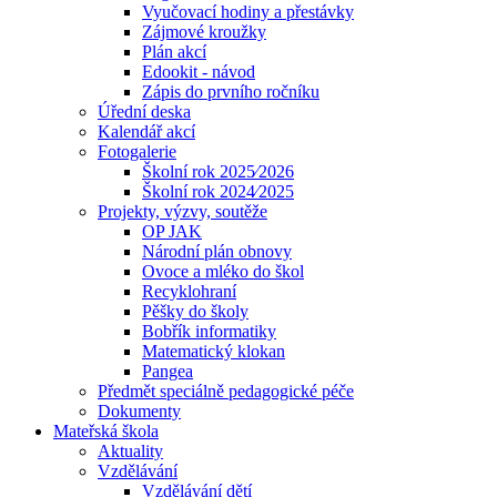
Vyučovací hodiny a přestávky
Zájmové kroužky
Plán akcí
Edookit - návod
Zápis do prvního ročníku
Úřední deska
Kalendář akcí
Fotogalerie
Školní rok 2025⁄2026
Školní rok 2024⁄2025
Projekty, výzvy, soutěže
OP JAK
Národní plán obnovy
Ovoce a mléko do škol
Recyklohraní
Pěšky do školy
Bobřík informatiky
Matematický klokan
Pangea
Předmět speciálně pedagogické péče
Dokumenty
Mateřská škola
Aktuality
Vzdělávání
Vzdělávání dětí