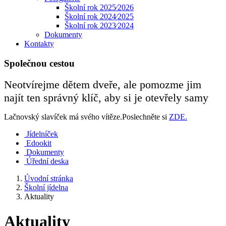
Školní rok 2025⁄2026
Školní rok 2024⁄2025
Školní rok 2023⁄2024
Dokumenty
Kontakty
Společnou cestou
Neotvírejme dětem dveře, ale pomozme jim
najít ten správný klíč, aby si je otevřely samy
Lačnovský slavíček má svého vítěze.Poslechněte si
ZDE.
Jídelníček
Edookit
Dokumenty
Úřední deska
Úvodní stránka
Školní jídelna
Aktuality
Aktuality