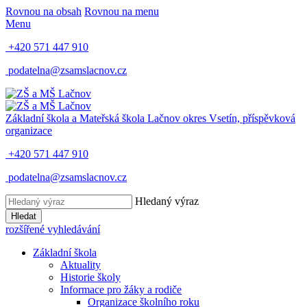
Rovnou na obsah
Rovnou na menu
Menu
+420 571 447 910
podatelna@zsamslacnov.cz
Základní škola a Mateřská škola Lačnov
okres Vsetín, příspěvková
organizace
+420 571 447 910
podatelna@zsamslacnov.cz
Hledaný výraz
Hledat
rozšířené vyhledávání
Základní škola
Aktuality
Historie školy
Informace pro žáky a rodiče
Organizace školního roku