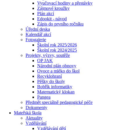
Vyučovací hodiny a přestávky
Zájmové kroužky
Plán akcí
Edookit - návod
Zápis do prvního ročníku
Úřední deska
Kalendář akcí
Fotogalerie
Školní rok 2025⁄2026
Školní rok 2024⁄2025
Projekty, výzvy, soutěže
OP JAK
Národní plán obnovy
Ovoce a mléko do škol
Recyklohraní
Pěšky do školy
Bobřík informatiky
Matematický klokan
Pangea
Předmět speciálně pedagogické péče
Dokumenty
Mateřská škola
Aktuality
Vzdělávání
Vzdělávání dětí