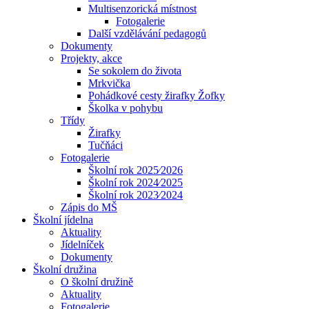
Multisenzorická místnost
Fotogalerie
Další vzdělávání pedagogů
Dokumenty
Projekty, akce
Se sokolem do života
Mrkvička
Pohádkové cesty žirafky Žofky
Školka v pohybu
Třídy
Žirafky
Tučňáci
Fotogalerie
Školní rok 2025⁄2026
Školní rok 2024⁄2025
Školní rok 2023⁄2024
Zápis do MŠ
Školní jídelna
Aktuality
Jídelníček
Dokumenty
Školní družina
O školní družině
Aktuality
Fotogalerie