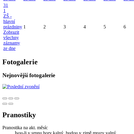
31
1
ZŠ -
hlavní
prázdniny
1
2
3
4
5
6
Zobrazit
všechny
záznamy
ze dne
Fotogalerie
Nejnovější fotogalerie
Pranostiky
Pranostika na akt. měsíc
Jsou-li v srpnu hory kalný, budou v zimě mrazy valný.