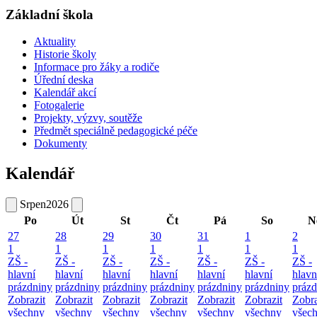
Základní škola
Aktuality
Historie školy
Informace pro žáky a rodiče
Úřední deska
Kalendář akcí
Fotogalerie
Projekty, výzvy, soutěže
Předmět speciálně pedagogické péče
Dokumenty
Kalendář
Srpen
2026
Po
Út
St
Čt
Pá
So
N
27
28
29
30
31
1
2
1
1
1
1
1
1
1
ZŠ -
ZŠ -
ZŠ -
ZŠ -
ZŠ -
ZŠ -
ZŠ -
hlavní
hlavní
hlavní
hlavní
hlavní
hlavní
hlavn
prázdniny
prázdniny
prázdniny
prázdniny
prázdniny
prázdniny
prázd
Zobrazit
Zobrazit
Zobrazit
Zobrazit
Zobrazit
Zobrazit
Zobra
všechny
všechny
všechny
všechny
všechny
všechny
všec