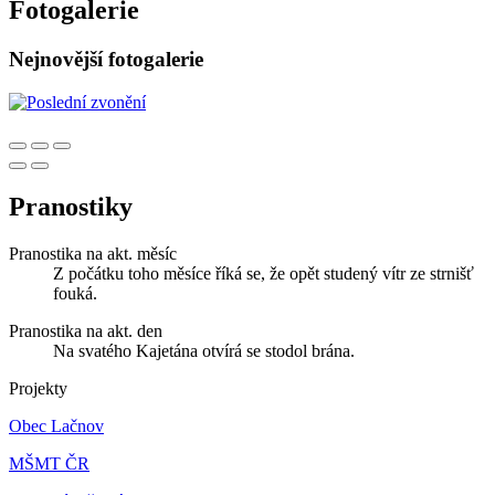
Fotogalerie
Nejnovější fotogalerie
Pranostiky
Pranostika na akt. měsíc
Z počátku toho měsíce říká se, že opět studený vítr ze strnišť
fouká.
Pranostika na akt. den
Na svatého Kajetána otvírá se stodol brána.
Projekty
Obec Lačnov
MŠMT ČR