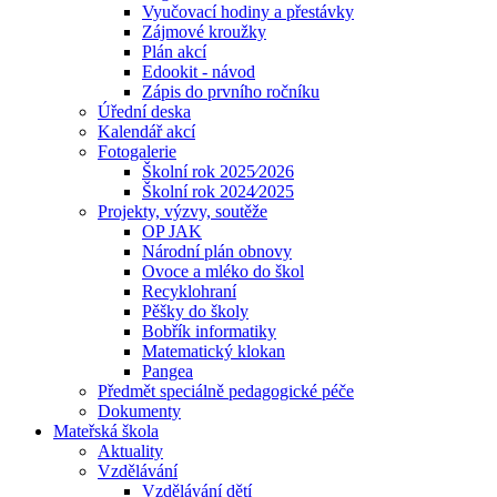
Vyučovací hodiny a přestávky
Zájmové kroužky
Plán akcí
Edookit - návod
Zápis do prvního ročníku
Úřední deska
Kalendář akcí
Fotogalerie
Školní rok 2025⁄2026
Školní rok 2024⁄2025
Projekty, výzvy, soutěže
OP JAK
Národní plán obnovy
Ovoce a mléko do škol
Recyklohraní
Pěšky do školy
Bobřík informatiky
Matematický klokan
Pangea
Předmět speciálně pedagogické péče
Dokumenty
Mateřská škola
Aktuality
Vzdělávání
Vzdělávání dětí