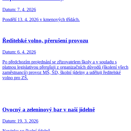
Datum:
7. 4. 2026
Pondělí 13. 4. 2026 v kmenových třídách.
Ředitelské volno, přerušení provozu
Datum:
6. 4. 2026
Po předchozím projednání se zřizovatelem školy a v souladu s
platnou legislativou přerušuji z organizačních důvodů (školení všech
zaměstnanců) provoz MŠ, ŠD, školní jídelny a uděluji ředitelské
volno pro ZŠ.
Ovocný a zeleninový bar v naší jídelně
Datum:
19. 3. 2026
Novinky ve školní jídelně