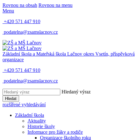
Rovnou na obsah
Rovnou na menu
Menu
+420 571 447 910
podatelna@zsamslacnov.cz
Základní škola a Mateřská škola Lačnov
okres Vsetín, příspěvková
organizace
+420 571 447 910
podatelna@zsamslacnov.cz
Hledaný výraz
Hledat
rozšířené vyhledávání
Základní škola
Aktuality
Historie školy
Informace pro žáky a rodiče
Organizace školního roku