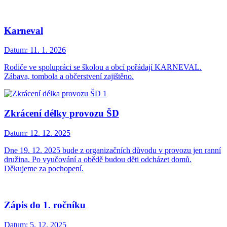
Karneval
Datum:
11. 1. 2026
Rodiče ve spolupráci se školou a obcí pořádají KARNEVAL.
Zábava, tombola a občerstvení zajištěno.
Zkrácení délky provozu ŠD
Datum:
12. 12. 2025
Dne 19. 12. 2025 bude z organizačních důvodu v provozu jen ranní
družina. Po vyučování a obědě budou děti odcházet domů.
Děkujeme za pochopení.
Zápis do 1. ročníku
Datum:
5. 12. 2025