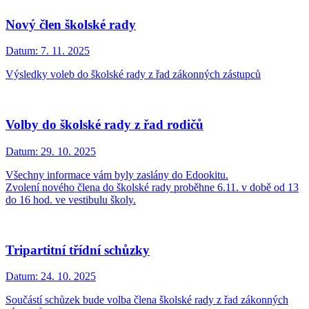
Nový člen školské rady
Datum:
7. 11. 2025
Výsledky voleb do školské rady z řad zákonných zástupců
Volby do školské rady z řad rodičů
Datum:
29. 10. 2025
Všechny informace vám byly zaslány do Edookitu.
Zvolení nového člena do školské rady proběhne 6.11. v době od 13
do 16 hod. ve vestibulu školy.
Tripartitní třídní schůzky
Datum:
24. 10. 2025
Součástí schůzek bude volba člena školské rady z řad zákonných