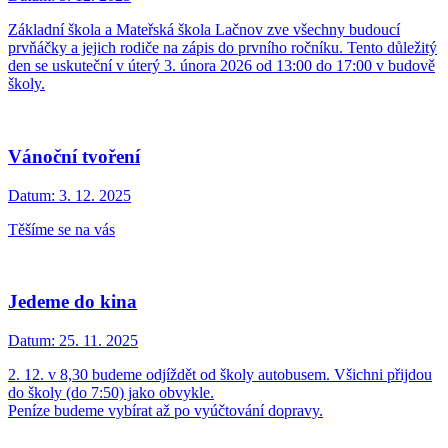
Základní škola a Mateřská škola Lačnov zve všechny budoucí
prvňáčky a jejich rodiče na zápis do prvního ročníku. Tento důležitý
den se uskuteční v úterý 3. února 2026 od 13:00 do 17:00 v budově
školy.
Vánoční tvoření
Datum:
3. 12. 2025
Těšíme se na vás
Jedeme do kina
Datum:
25. 11. 2025
2. 12. v 8,30 budeme odjíždět od školy autobusem. Všichni přijdou
do školy (do 7:50) jako obvykle.
Peníze budeme vybírat až po vyúčtování dopravy.