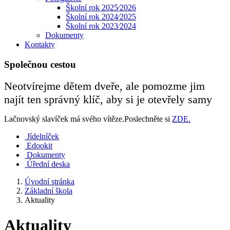
Školní rok 2025⁄2026
Školní rok 2024⁄2025
Školní rok 2023⁄2024
Dokumenty
Kontakty
Společnou cestou
Neotvírejme dětem dveře, ale pomozme jim
najít ten správný klíč, aby si je otevřely samy
Lačnovský slavíček má svého vítěze.Poslechněte si
ZDE.
Jídelníček
Edookit
Dokumenty
Úřední deska
Úvodní stránka
Základní škola
Aktuality
Aktuality