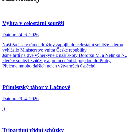
Výhra v celostátní soutěži
Datum:
24. 6. 2026
Naši žáci se v rámci družiny zapojili do celostátní soutěže, kterou
vyhlásilo Ministerstvo vnitra České republiky.
Jsme hrdí na dvě výherkyně z naší školy Dorotku M. a Nelinku N.,
které v soutěži zvítězily a pro ocenění si pojedou do Prahy.
Přejeme mnoho dalších nejen výtvarných úspěchů.
Příměstský tábor v Lačnově
Datum:
29. 4. 2026
:)
Tripartitní třídní schůzky