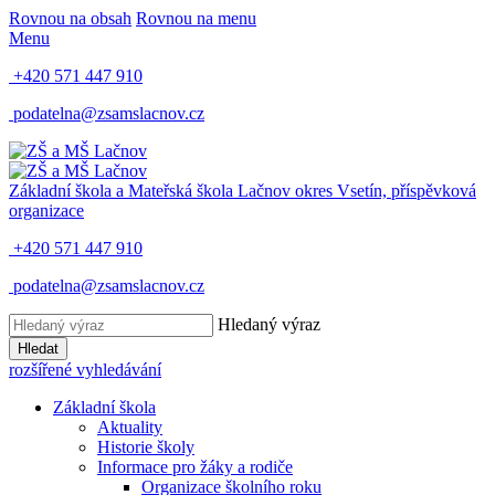
Rovnou na obsah
Rovnou na menu
Menu
+420 571 447 910
podatelna@zsamslacnov.cz
Základní škola a Mateřská škola Lačnov
okres Vsetín, příspěvková
organizace
+420 571 447 910
podatelna@zsamslacnov.cz
Hledaný výraz
Hledat
rozšířené vyhledávání
Základní škola
Aktuality
Historie školy
Informace pro žáky a rodiče
Organizace školního roku