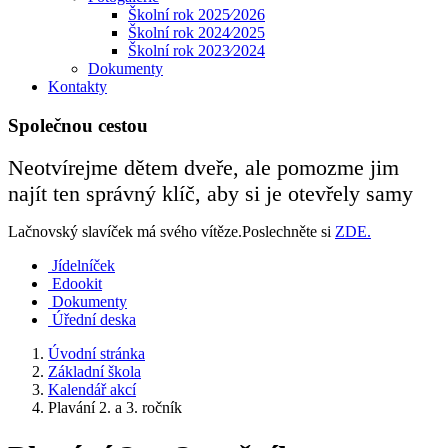
Školní rok 2025⁄2026
Školní rok 2024⁄2025
Školní rok 2023⁄2024
Dokumenty
Kontakty
Společnou cestou
Neotvírejme dětem dveře, ale pomozme jim
najít ten správný klíč, aby si je otevřely samy
Lačnovský slavíček má svého vítěze.Poslechněte si
ZDE.
Jídelníček
Edookit
Dokumenty
Úřední deska
Úvodní stránka
Základní škola
Kalendář akcí
Plavání 2. a 3. ročník