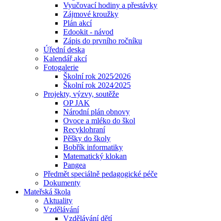
Vyučovací hodiny a přestávky
Zájmové kroužky
Plán akcí
Edookit - návod
Zápis do prvního ročníku
Úřední deska
Kalendář akcí
Fotogalerie
Školní rok 2025⁄2026
Školní rok 2024⁄2025
Projekty, výzvy, soutěže
OP JAK
Národní plán obnovy
Ovoce a mléko do škol
Recyklohraní
Pěšky do školy
Bobřík informatiky
Matematický klokan
Pangea
Předmět speciálně pedagogické péče
Dokumenty
Mateřská škola
Aktuality
Vzdělávání
Vzdělávání dětí