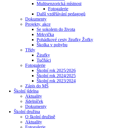
Multisenzorická místnost
Fotogalerie
Další vzdělávání pedagogů
Dokumenty
Projekty, akce
Se sokolem do života
Mrkvička
Pohádkové cesty žirafky Žofky
Školka v pohybu
Třídy
Žirafky
Tučňáci
Fotogalerie
Školní rok 2025⁄2026
Školní rok 2024⁄2025
Školní rok 2023⁄2024
Zápis do MŠ
Školní jídelna
Aktuality
Jídelníček
Dokumenty
Školní družina
O školní družině
Aktuality
Fotogalerie