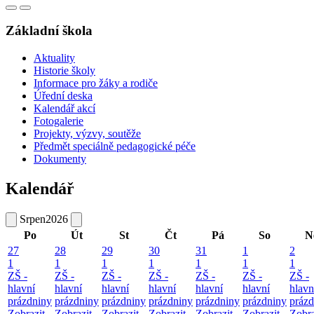
Základní škola
Aktuality
Historie školy
Informace pro žáky a rodiče
Úřední deska
Kalendář akcí
Fotogalerie
Projekty, výzvy, soutěže
Předmět speciálně pedagogické péče
Dokumenty
Kalendář
Srpen
2026
Po
Út
St
Čt
Pá
So
N
27
28
29
30
31
1
2
1
1
1
1
1
1
1
ZŠ -
ZŠ -
ZŠ -
ZŠ -
ZŠ -
ZŠ -
ZŠ -
hlavní
hlavní
hlavní
hlavní
hlavní
hlavní
hlavn
prázdniny
prázdniny
prázdniny
prázdniny
prázdniny
prázdniny
prázd
Zobrazit
Zobrazit
Zobrazit
Zobrazit
Zobrazit
Zobrazit
Zobra