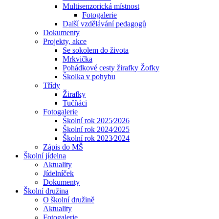
Multisenzorická místnost
Fotogalerie
Další vzdělávání pedagogů
Dokumenty
Projekty, akce
Se sokolem do života
Mrkvička
Pohádkové cesty žirafky Žofky
Školka v pohybu
Třídy
Žirafky
Tučňáci
Fotogalerie
Školní rok 2025⁄2026
Školní rok 2024⁄2025
Školní rok 2023⁄2024
Zápis do MŠ
Školní jídelna
Aktuality
Jídelníček
Dokumenty
Školní družina
O školní družině
Aktuality
Fotogalerie