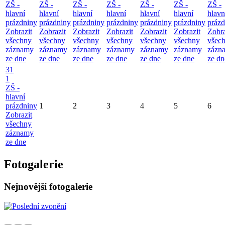
ZŠ -
ZŠ -
ZŠ -
ZŠ -
ZŠ -
ZŠ -
ZŠ -
hlavní
hlavní
hlavní
hlavní
hlavní
hlavní
hlavn
prázdniny
prázdniny
prázdniny
prázdniny
prázdniny
prázdniny
prázd
Zobrazit
Zobrazit
Zobrazit
Zobrazit
Zobrazit
Zobrazit
Zobra
všechny
všechny
všechny
všechny
všechny
všechny
všec
záznamy
záznamy
záznamy
záznamy
záznamy
záznamy
zázn
ze dne
ze dne
ze dne
ze dne
ze dne
ze dne
ze dn
31
1
ZŠ -
hlavní
prázdniny
1
2
3
4
5
6
Zobrazit
všechny
záznamy
ze dne
Fotogalerie
Nejnovější fotogalerie