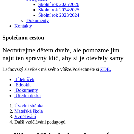
Školní rok 2025⁄2026
Školní rok 2024⁄2025
Školní rok 2023⁄2024
Dokumenty
Kontakty
Společnou cestou
Neotvírejme dětem dveře, ale pomozme jim
najít ten správný klíč, aby si je otevřely samy
Lačnovský slavíček má svého vítěze.Poslechněte si
ZDE.
Jídelníček
Edookit
Dokumenty
Úřední deska
Úvodní stránka
Mateřská škola
Vzdělávání
Další vzdělávání pedagogů