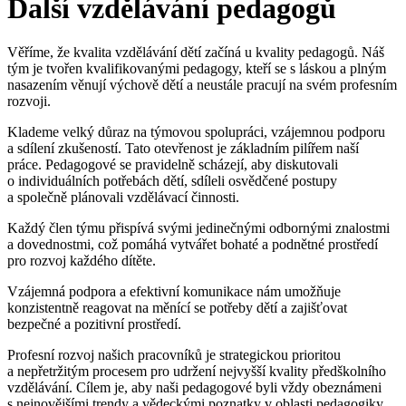
Další vzdělávání pedagogů
Věříme, že kvalita vzdělávání dětí začíná u kvality pedagogů. Náš
tým je tvořen kvalifikovanými pedagogy, kteří se s láskou a plným
nasazením věnují výchově dětí a neustále pracují na svém profesním
rozvoji.
Klademe velký důraz na týmovou spolupráci, vzájemnou podporu
a sdílení zkušeností. Tato otevřenost je základním pilířem naší
práce. Pedagogové se pravidelně scházejí, aby diskutovali
o individuálních potřebách dětí, sdíleli osvědčené postupy
a společně plánovali vzdělávací činnosti.
Každý člen týmu přispívá svými jedinečnými odbornými znalostmi
a dovednostmi, což pomáhá vytvářet bohaté a podnětné prostředí
pro rozvoj každého dítěte.
Vzájemná podpora a efektivní komunikace nám umožňuje
konzistentně reagovat na měnící se potřeby dětí a zajišťovat
bezpečné a pozitivní prostředí.
Profesní rozvoj našich pracovníků je strategickou prioritou
a nepřetržitým procesem pro udržení nejvyšší kvality předškolního
vzdělávání. Cílem je, aby naši pedagogové byli vždy obeznámeni
s nejnovějšími trendy a vědeckými poznatky v oblasti pedagogiky,