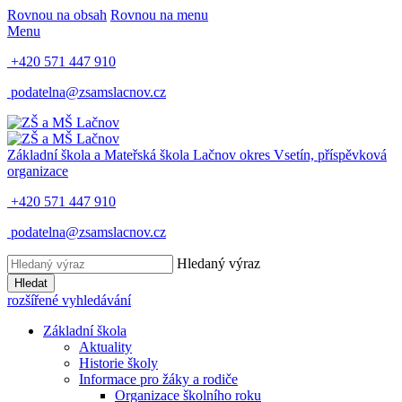
Rovnou na obsah
Rovnou na menu
Menu
+420 571 447 910
podatelna@zsamslacnov.cz
Základní škola a Mateřská škola Lačnov
okres Vsetín, příspěvková
organizace
+420 571 447 910
podatelna@zsamslacnov.cz
Hledaný výraz
Hledat
rozšířené vyhledávání
Základní škola
Aktuality
Historie školy
Informace pro žáky a rodiče
Organizace školního roku