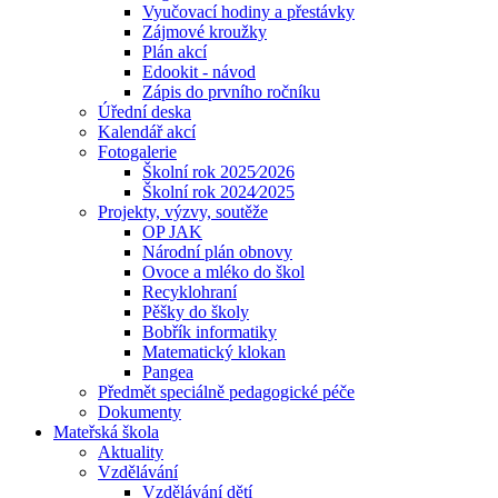
Vyučovací hodiny a přestávky
Zájmové kroužky
Plán akcí
Edookit - návod
Zápis do prvního ročníku
Úřední deska
Kalendář akcí
Fotogalerie
Školní rok 2025⁄2026
Školní rok 2024⁄2025
Projekty, výzvy, soutěže
OP JAK
Národní plán obnovy
Ovoce a mléko do škol
Recyklohraní
Pěšky do školy
Bobřík informatiky
Matematický klokan
Pangea
Předmět speciálně pedagogické péče
Dokumenty
Mateřská škola
Aktuality
Vzdělávání
Vzdělávání dětí