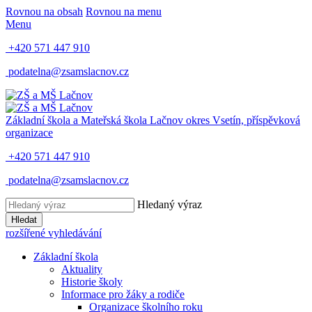
Rovnou na obsah
Rovnou na menu
Menu
+420 571 447 910
podatelna@zsamslacnov.cz
Základní škola a Mateřská škola Lačnov
okres Vsetín, příspěvková
organizace
+420 571 447 910
podatelna@zsamslacnov.cz
Hledaný výraz
Hledat
rozšířené vyhledávání
Základní škola
Aktuality
Historie školy
Informace pro žáky a rodiče
Organizace školního roku