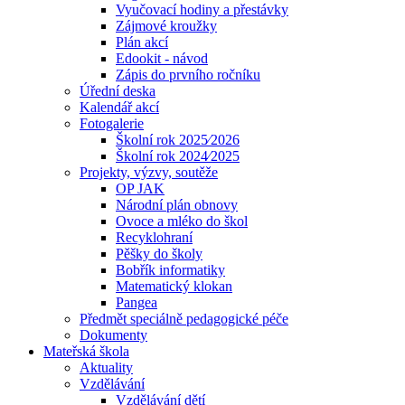
Vyučovací hodiny a přestávky
Zájmové kroužky
Plán akcí
Edookit - návod
Zápis do prvního ročníku
Úřední deska
Kalendář akcí
Fotogalerie
Školní rok 2025⁄2026
Školní rok 2024⁄2025
Projekty, výzvy, soutěže
OP JAK
Národní plán obnovy
Ovoce a mléko do škol
Recyklohraní
Pěšky do školy
Bobřík informatiky
Matematický klokan
Pangea
Předmět speciálně pedagogické péče
Dokumenty
Mateřská škola
Aktuality
Vzdělávání
Vzdělávání dětí