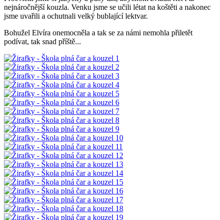
nejnáročnější kouzla. Venku jsme se učili létat na koštěti a nakonec
jsme uvařili a ochutnali velký bublající lektvar.
Bohužel Elvíra onemocněla a tak se za námi nemohla přiletět
podívat, tak snad příště...