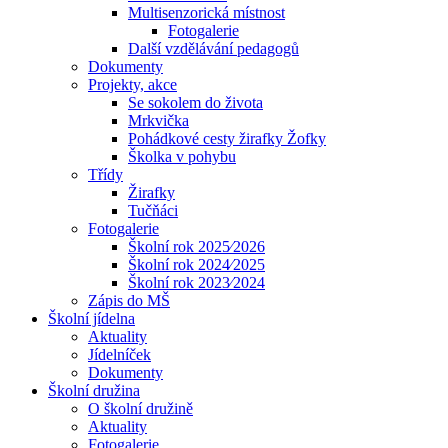
Multisenzorická místnost
Fotogalerie
Další vzdělávání pedagogů
Dokumenty
Projekty, akce
Se sokolem do života
Mrkvička
Pohádkové cesty žirafky Žofky
Školka v pohybu
Třídy
Žirafky
Tučňáci
Fotogalerie
Školní rok 2025⁄2026
Školní rok 2024⁄2025
Školní rok 2023⁄2024
Zápis do MŠ
Školní jídelna
Aktuality
Jídelníček
Dokumenty
Školní družina
O školní družině
Aktuality
Fotogalerie