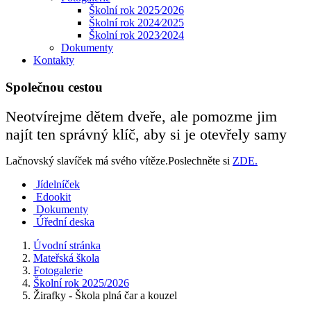
Školní rok 2025⁄2026
Školní rok 2024⁄2025
Školní rok 2023⁄2024
Dokumenty
Kontakty
Společnou cestou
Neotvírejme dětem dveře, ale pomozme jim
najít ten správný klíč, aby si je otevřely samy
Lačnovský slavíček má svého vítěze.Poslechněte si
ZDE.
Jídelníček
Edookit
Dokumenty
Úřední deska
Úvodní stránka
Mateřská škola
Fotogalerie
Školní rok 2025/2026
Žirafky - Škola plná čar a kouzel