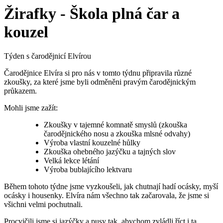
Žirafky - Škola plná čar a
kouzel
Týden s čarodějnicí Elvírou
Čarodějnice Elvíra si pro nás v tomto týdnu připravila různé
zkoušky, za které jsme byli odměněni pravým čarodějnickým
průkazem.
Mohli jsme zažít:
Zkoušky v tajemné komnatě smyslů (zkouška
čarodějnického nosu a zkouška mlsné odvahy)
Výroba vlastní kouzelné hůlky
Zkouška ohebného jazýčku a tajných slov
Velká lekce létání
Výroba bublajícího lektvaru
Během tohoto týdne jsme vyzkoušeli, jak chutnají hadí ocásky, myší
ocásky i housenky. Elvíra nám všechno tak začarovala, že jsme si
všichni velmi pochutnali.
Procvičili jsme si jazýčky a pusy tak, abychom zvládli říct i ta