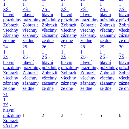
1
1
1
1
1
1
1
ZŠ -
ZŠ -
ZŠ -
ZŠ -
ZŠ -
ZŠ -
ZŠ -
hlavní
hlavní
hlavní
hlavní
hlavní
hlavní
hlavn
prázdniny
prázdniny
prázdniny
prázdniny
prázdniny
prázdniny
prázd
Zobrazit
Zobrazit
Zobrazit
Zobrazit
Zobrazit
Zobrazit
Zobra
všechny
všechny
všechny
všechny
všechny
všechny
všec
záznamy
záznamy
záznamy
záznamy
záznamy
záznamy
zázn
ze dne
ze dne
ze dne
ze dne
ze dne
ze dne
ze dn
24
25
26
27
28
29
30
1
1
1
1
1
1
1
ZŠ -
ZŠ -
ZŠ -
ZŠ -
ZŠ -
ZŠ -
ZŠ -
hlavní
hlavní
hlavní
hlavní
hlavní
hlavní
hlavn
prázdniny
prázdniny
prázdniny
prázdniny
prázdniny
prázdniny
prázd
Zobrazit
Zobrazit
Zobrazit
Zobrazit
Zobrazit
Zobrazit
Zobra
všechny
všechny
všechny
všechny
všechny
všechny
všec
záznamy
záznamy
záznamy
záznamy
záznamy
záznamy
zázn
ze dne
ze dne
ze dne
ze dne
ze dne
ze dne
ze dn
31
1
ZŠ -
hlavní
prázdniny
1
2
3
4
5
6
Zobrazit
všechny