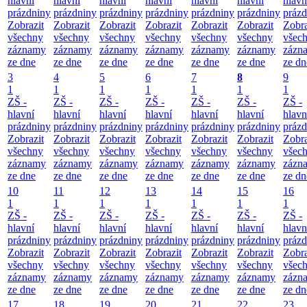
hlavní
hlavní
hlavní
hlavní
hlavní
hlavní
hlavn
prázdniny
prázdniny
prázdniny
prázdniny
prázdniny
prázdniny
prázd
Zobrazit
Zobrazit
Zobrazit
Zobrazit
Zobrazit
Zobrazit
Zobra
všechny
všechny
všechny
všechny
všechny
všechny
všec
záznamy
záznamy
záznamy
záznamy
záznamy
záznamy
zázn
ze dne
ze dne
ze dne
ze dne
ze dne
ze dne
ze dn
3
4
5
6
7
8
9
1
1
1
1
1
1
1
ZŠ -
ZŠ -
ZŠ -
ZŠ -
ZŠ -
ZŠ -
ZŠ -
hlavní
hlavní
hlavní
hlavní
hlavní
hlavní
hlavn
prázdniny
prázdniny
prázdniny
prázdniny
prázdniny
prázdniny
prázd
Zobrazit
Zobrazit
Zobrazit
Zobrazit
Zobrazit
Zobrazit
Zobra
všechny
všechny
všechny
všechny
všechny
všechny
všec
záznamy
záznamy
záznamy
záznamy
záznamy
záznamy
zázn
ze dne
ze dne
ze dne
ze dne
ze dne
ze dne
ze dn
10
11
12
13
14
15
16
1
1
1
1
1
1
1
ZŠ -
ZŠ -
ZŠ -
ZŠ -
ZŠ -
ZŠ -
ZŠ -
hlavní
hlavní
hlavní
hlavní
hlavní
hlavní
hlavn
prázdniny
prázdniny
prázdniny
prázdniny
prázdniny
prázdniny
prázd
Zobrazit
Zobrazit
Zobrazit
Zobrazit
Zobrazit
Zobrazit
Zobra
všechny
všechny
všechny
všechny
všechny
všechny
všec
záznamy
záznamy
záznamy
záznamy
záznamy
záznamy
zázn
ze dne
ze dne
ze dne
ze dne
ze dne
ze dne
ze dn
17
18
19
20
21
22
23