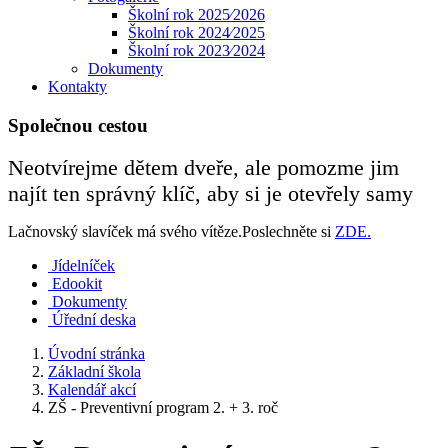
Školní rok 2025⁄2026
Školní rok 2024⁄2025
Školní rok 2023⁄2024
Dokumenty
Kontakty
Společnou cestou
Neotvírejme dětem dveře, ale pomozme jim
najít ten správný klíč, aby si je otevřely samy
Lačnovský slavíček má svého vítěze.Poslechněte si
ZDE.
Jídelníček
Edookit
Dokumenty
Úřední deska
Úvodní stránka
Základní škola
Kalendář akcí
ZŠ - Preventivní program 2. + 3. roč