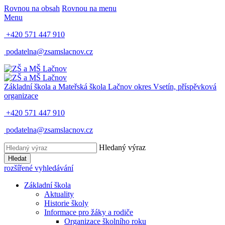
Rovnou na obsah
Rovnou na menu
Menu
+420 571 447 910
podatelna@zsamslacnov.cz
Základní škola a Mateřská škola Lačnov
okres Vsetín, příspěvková
organizace
+420 571 447 910
podatelna@zsamslacnov.cz
Hledaný výraz
Hledat
rozšířené vyhledávání
Základní škola
Aktuality
Historie školy
Informace pro žáky a rodiče
Organizace školního roku