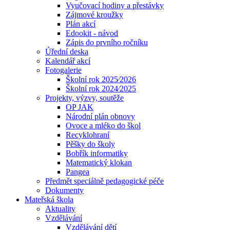
Vyučovací hodiny a přestávky
Zájmové kroužky
Plán akcí
Edookit - návod
Zápis do prvního ročníku
Úřední deska
Kalendář akcí
Fotogalerie
Školní rok 2025⁄2026
Školní rok 2024⁄2025
Projekty, výzvy, soutěže
OP JAK
Národní plán obnovy
Ovoce a mléko do škol
Recyklohraní
Pěšky do školy
Bobřík informatiky
Matematický klokan
Pangea
Předmět speciálně pedagogické péče
Dokumenty
Mateřská škola
Aktuality
Vzdělávání
Vzdělávání dětí