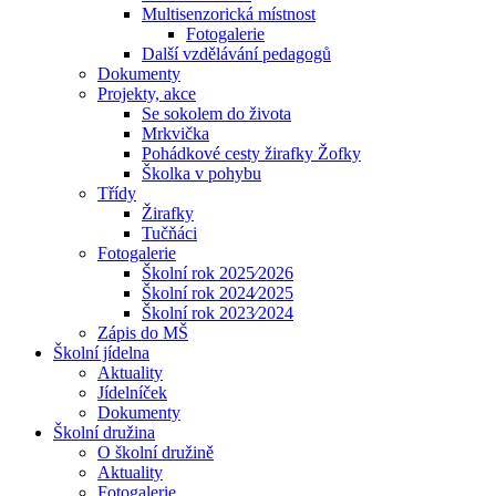
Multisenzorická místnost
Fotogalerie
Další vzdělávání pedagogů
Dokumenty
Projekty, akce
Se sokolem do života
Mrkvička
Pohádkové cesty žirafky Žofky
Školka v pohybu
Třídy
Žirafky
Tučňáci
Fotogalerie
Školní rok 2025⁄2026
Školní rok 2024⁄2025
Školní rok 2023⁄2024
Zápis do MŠ
Školní jídelna
Aktuality
Jídelníček
Dokumenty
Školní družina
O školní družině
Aktuality
Fotogalerie