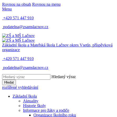
Rovnou na obsah
Rovnou na menu
Menu
+420 571 447 910
podatelna@zsamslacnov.cz
Základní škola a Mateřská škola Lačnov
okres Vsetín, příspěvková
organizace
+420 571 447 910
podatelna@zsamslacnov.cz
Hledaný výraz
Hledat
rozšířené vyhledávání
Základní škola
Aktuality
Historie školy
Informace pro žáky a rodiče
Organizace školního roku