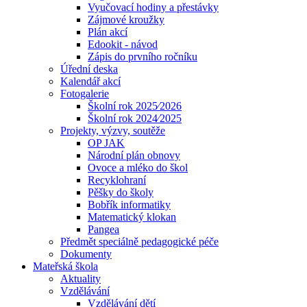
Vyučovací hodiny a přestávky
Zájmové kroužky
Plán akcí
Edookit - návod
Zápis do prvního ročníku
Úřední deska
Kalendář akcí
Fotogalerie
Školní rok 2025⁄2026
Školní rok 2024⁄2025
Projekty, výzvy, soutěže
OP JAK
Národní plán obnovy
Ovoce a mléko do škol
Recyklohraní
Pěšky do školy
Bobřík informatiky
Matematický klokan
Pangea
Předmět speciálně pedagogické péče
Dokumenty
Mateřská škola
Aktuality
Vzdělávání
Vzdělávání dětí