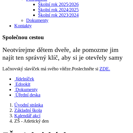
Školní rok 2025⁄2026
Školní rok 2024⁄2025
Školní rok 2023⁄2024
Dokumenty
Kontakty
Společnou cestou
Neotvírejme dětem dveře, ale pomozme jim
najít ten správný klíč, aby si je otevřely samy
Lačnovský slavíček má svého vítěze.Poslechněte si
ZDE.
Jídelníček
Edookit
Dokumenty
Úřední deska
Úvodní stránka
Základní škola
Kalendář akcí
ZŠ - Atletický den