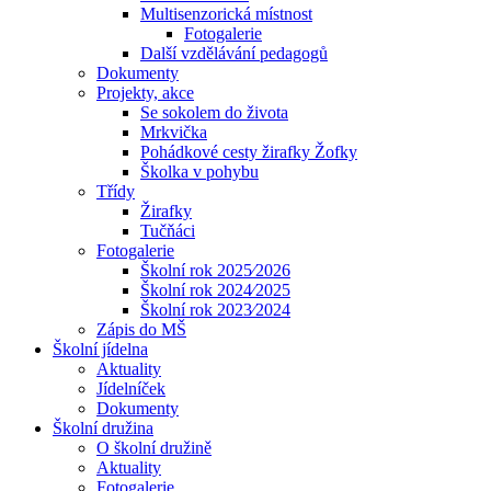
Multisenzorická místnost
Fotogalerie
Další vzdělávání pedagogů
Dokumenty
Projekty, akce
Se sokolem do života
Mrkvička
Pohádkové cesty žirafky Žofky
Školka v pohybu
Třídy
Žirafky
Tučňáci
Fotogalerie
Školní rok 2025⁄2026
Školní rok 2024⁄2025
Školní rok 2023⁄2024
Zápis do MŠ
Školní jídelna
Aktuality
Jídelníček
Dokumenty
Školní družina
O školní družině
Aktuality
Fotogalerie