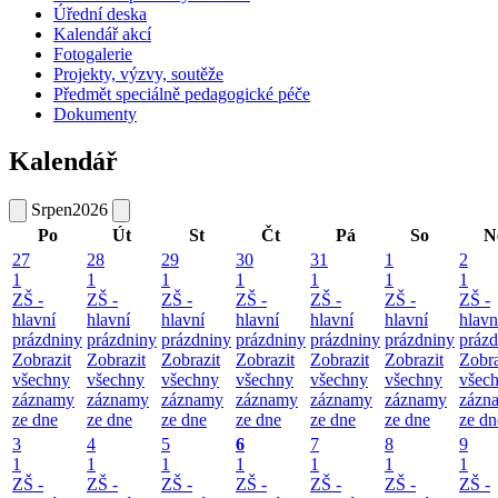
Úřední deska
Kalendář akcí
Fotogalerie
Projekty, výzvy, soutěže
Předmět speciálně pedagogické péče
Dokumenty
Kalendář
Srpen
2026
Po
Út
St
Čt
Pá
So
N
27
28
29
30
31
1
2
1
1
1
1
1
1
1
ZŠ -
ZŠ -
ZŠ -
ZŠ -
ZŠ -
ZŠ -
ZŠ -
hlavní
hlavní
hlavní
hlavní
hlavní
hlavní
hlavn
prázdniny
prázdniny
prázdniny
prázdniny
prázdniny
prázdniny
prázd
Zobrazit
Zobrazit
Zobrazit
Zobrazit
Zobrazit
Zobrazit
Zobra
všechny
všechny
všechny
všechny
všechny
všechny
všec
záznamy
záznamy
záznamy
záznamy
záznamy
záznamy
zázn
ze dne
ze dne
ze dne
ze dne
ze dne
ze dne
ze dn
3
4
5
6
7
8
9
1
1
1
1
1
1
1
ZŠ -
ZŠ -
ZŠ -
ZŠ -
ZŠ -
ZŠ -
ZŠ -