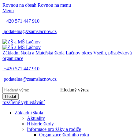
Rovnou na obsah
Rovnou na menu
Menu
+420 571 447 910
podatelna@zsamslacnov.cz
Základní škola a Mateřská škola Lačnov
okres Vsetín, příspěvková
organizace
+420 571 447 910
podatelna@zsamslacnov.cz
Hledaný výraz
Hledat
rozšířené vyhledávání
Základní škola
Aktuality
Historie školy
Informace pro žáky a rodiče
Organizace školního roku