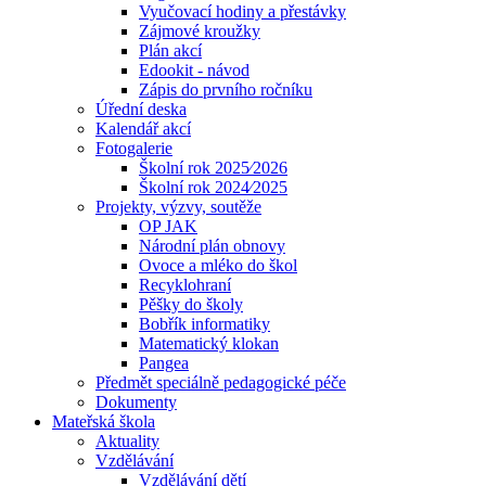
Vyučovací hodiny a přestávky
Zájmové kroužky
Plán akcí
Edookit - návod
Zápis do prvního ročníku
Úřední deska
Kalendář akcí
Fotogalerie
Školní rok 2025⁄2026
Školní rok 2024⁄2025
Projekty, výzvy, soutěže
OP JAK
Národní plán obnovy
Ovoce a mléko do škol
Recyklohraní
Pěšky do školy
Bobřík informatiky
Matematický klokan
Pangea
Předmět speciálně pedagogické péče
Dokumenty
Mateřská škola
Aktuality
Vzdělávání
Vzdělávání dětí