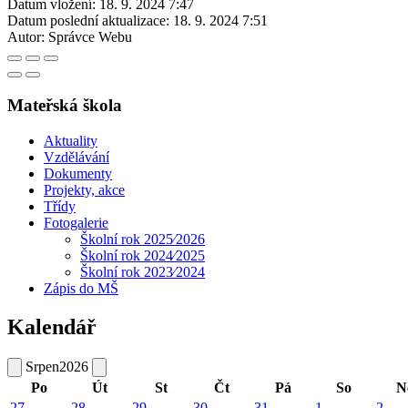
Datum vložení:
18. 9. 2024 7:47
Datum poslední aktualizace:
18. 9. 2024 7:51
Autor:
Správce Webu
Mateřská škola
Aktuality
Vzdělávání
Dokumenty
Projekty, akce
Třídy
Fotogalerie
Školní rok 2025⁄2026
Školní rok 2024⁄2025
Školní rok 2023⁄2024
Zápis do MŠ
Kalendář
Srpen
2026
Po
Út
St
Čt
Pá
So
N
27
28
29
30
31
1
2