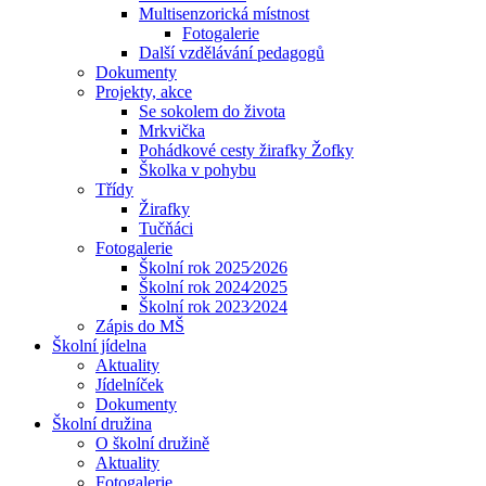
Multisenzorická místnost
Fotogalerie
Další vzdělávání pedagogů
Dokumenty
Projekty, akce
Se sokolem do života
Mrkvička
Pohádkové cesty žirafky Žofky
Školka v pohybu
Třídy
Žirafky
Tučňáci
Fotogalerie
Školní rok 2025⁄2026
Školní rok 2024⁄2025
Školní rok 2023⁄2024
Zápis do MŠ
Školní jídelna
Aktuality
Jídelníček
Dokumenty
Školní družina
O školní družině
Aktuality
Fotogalerie