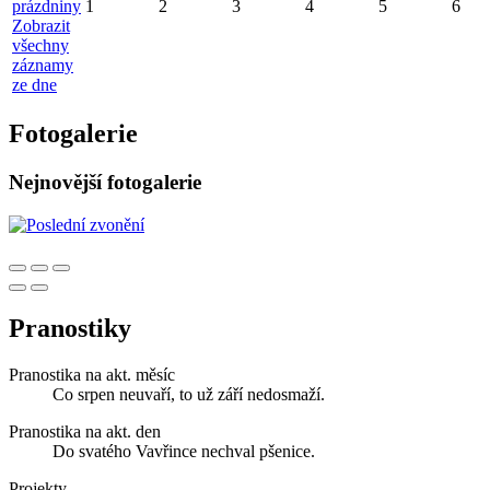
prázdniny
1
2
3
4
5
6
Zobrazit
všechny
záznamy
ze dne
Fotogalerie
Nejnovější fotogalerie
Pranostiky
Pranostika na akt. měsíc
Co srpen neuvaří, to už září nedosmaží.
Pranostika na akt. den
Do svatého Vavřince nechval pšenice.
Projekty