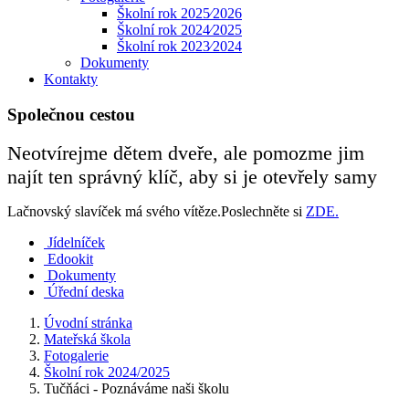
Školní rok 2025⁄2026
Školní rok 2024⁄2025
Školní rok 2023⁄2024
Dokumenty
Kontakty
Společnou cestou
Neotvírejme dětem dveře, ale pomozme jim
najít ten správný klíč, aby si je otevřely samy
Lačnovský slavíček má svého vítěze.Poslechněte si
ZDE.
Jídelníček
Edookit
Dokumenty
Úřední deska
Úvodní stránka
Mateřská škola
Fotogalerie
Školní rok 2024/2025
Tučňáci - Poznáváme naši školu