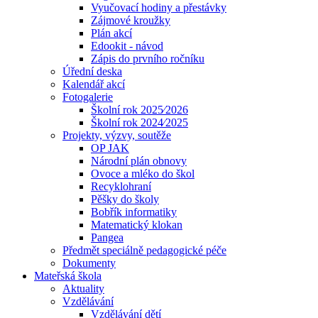
Vyučovací hodiny a přestávky
Zájmové kroužky
Plán akcí
Edookit - návod
Zápis do prvního ročníku
Úřední deska
Kalendář akcí
Fotogalerie
Školní rok 2025⁄2026
Školní rok 2024⁄2025
Projekty, výzvy, soutěže
OP JAK
Národní plán obnovy
Ovoce a mléko do škol
Recyklohraní
Pěšky do školy
Bobřík informatiky
Matematický klokan
Pangea
Předmět speciálně pedagogické péče
Dokumenty
Mateřská škola
Aktuality
Vzdělávání
Vzdělávání dětí