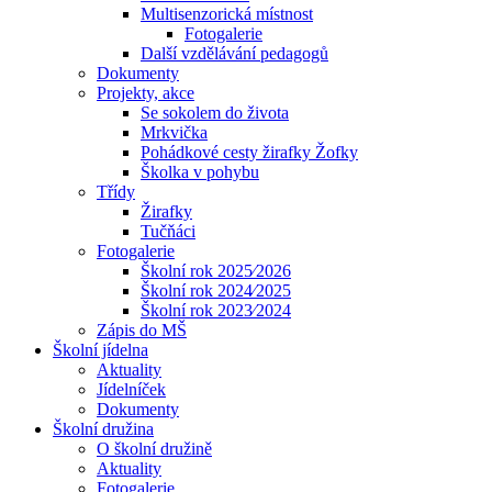
Multisenzorická místnost
Fotogalerie
Další vzdělávání pedagogů
Dokumenty
Projekty, akce
Se sokolem do života
Mrkvička
Pohádkové cesty žirafky Žofky
Školka v pohybu
Třídy
Žirafky
Tučňáci
Fotogalerie
Školní rok 2025⁄2026
Školní rok 2024⁄2025
Školní rok 2023⁄2024
Zápis do MŠ
Školní jídelna
Aktuality
Jídelníček
Dokumenty
Školní družina
O školní družině
Aktuality
Fotogalerie