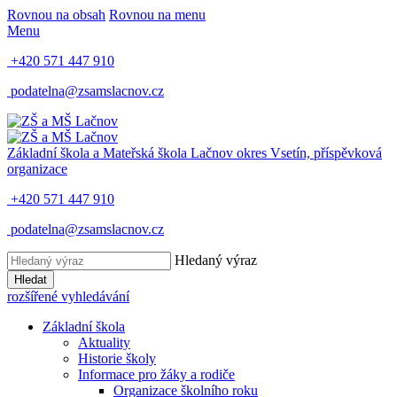
Rovnou na obsah
Rovnou na menu
Menu
+420 571 447 910
podatelna@zsamslacnov.cz
Základní škola a Mateřská škola Lačnov
okres Vsetín, příspěvková
organizace
+420 571 447 910
podatelna@zsamslacnov.cz
Hledaný výraz
Hledat
rozšířené vyhledávání
Základní škola
Aktuality
Historie školy
Informace pro žáky a rodiče
Organizace školního roku