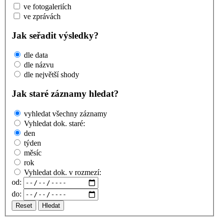
ve fotogaleriích
ve zprávách
Jak seřadit výsledky?
dle data
dle názvu
dle největší shody
Jak staré záznamy hledat?
vyhledat všechny záznamy
Vyhledat dok. staré:
den
týden
měsíc
rok
Vyhledat dok. v rozmezí:
od:
do:
Reset
Hledat