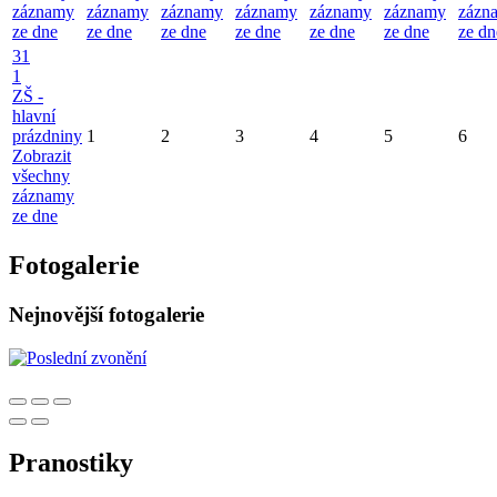
záznamy
záznamy
záznamy
záznamy
záznamy
záznamy
zázn
ze dne
ze dne
ze dne
ze dne
ze dne
ze dne
ze dn
31
1
ZŠ -
hlavní
prázdniny
1
2
3
4
5
6
Zobrazit
všechny
záznamy
ze dne
Fotogalerie
Nejnovější fotogalerie
Pranostiky