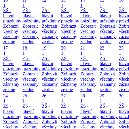
10
11
12
13
14
15
16
1
1
1
1
1
1
1
ZŠ -
ZŠ -
ZŠ -
ZŠ -
ZŠ -
ZŠ -
ZŠ -
hlavní
hlavní
hlavní
hlavní
hlavní
hlavní
hlavn
prázdniny
prázdniny
prázdniny
prázdniny
prázdniny
prázdniny
prázd
Zobrazit
Zobrazit
Zobrazit
Zobrazit
Zobrazit
Zobrazit
Zobra
všechny
všechny
všechny
všechny
všechny
všechny
všec
záznamy
záznamy
záznamy
záznamy
záznamy
záznamy
zázn
ze dne
ze dne
ze dne
ze dne
ze dne
ze dne
ze dn
17
18
19
20
21
22
23
1
1
1
1
1
1
1
ZŠ -
ZŠ -
ZŠ -
ZŠ -
ZŠ -
ZŠ -
ZŠ -
hlavní
hlavní
hlavní
hlavní
hlavní
hlavní
hlavn
prázdniny
prázdniny
prázdniny
prázdniny
prázdniny
prázdniny
prázd
Zobrazit
Zobrazit
Zobrazit
Zobrazit
Zobrazit
Zobrazit
Zobra
všechny
všechny
všechny
všechny
všechny
všechny
všec
záznamy
záznamy
záznamy
záznamy
záznamy
záznamy
zázn
ze dne
ze dne
ze dne
ze dne
ze dne
ze dne
ze dn
24
25
26
27
28
29
30
1
1
1
1
1
1
1
ZŠ -
ZŠ -
ZŠ -
ZŠ -
ZŠ -
ZŠ -
ZŠ -
hlavní
hlavní
hlavní
hlavní
hlavní
hlavní
hlavn
prázdniny
prázdniny
prázdniny
prázdniny
prázdniny
prázdniny
prázd
Zobrazit
Zobrazit
Zobrazit
Zobrazit
Zobrazit
Zobrazit
Zobra
všechny
všechny
všechny
všechny
všechny
všechny
všec