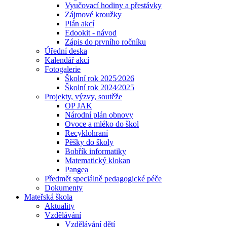
Vyučovací hodiny a přestávky
Zájmové kroužky
Plán akcí
Edookit - návod
Zápis do prvního ročníku
Úřední deska
Kalendář akcí
Fotogalerie
Školní rok 2025⁄2026
Školní rok 2024⁄2025
Projekty, výzvy, soutěže
OP JAK
Národní plán obnovy
Ovoce a mléko do škol
Recyklohraní
Pěšky do školy
Bobřík informatiky
Matematický klokan
Pangea
Předmět speciálně pedagogické péče
Dokumenty
Mateřská škola
Aktuality
Vzdělávání
Vzdělávání dětí