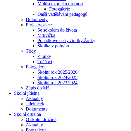
Multisenzorická místnost
Fotogalerie
Další vzdělávání pedagogů
Dokumenty
Projekty, akce
Se sokolem do života
Mrkvička
Pohádkové cesty žirafky Žofky
Školka v pohybu
Třídy
Žirafky
Tučňáci
Fotogalerie
Školní rok 2025⁄2026
Školní rok 2024⁄2025
Školní rok 2023⁄2024
Zápis do MŠ
Školní jídelna
Aktuality
Jídelníček
Dokumenty
Školní družina
O školní družině
Aktuality
Fotogalerie