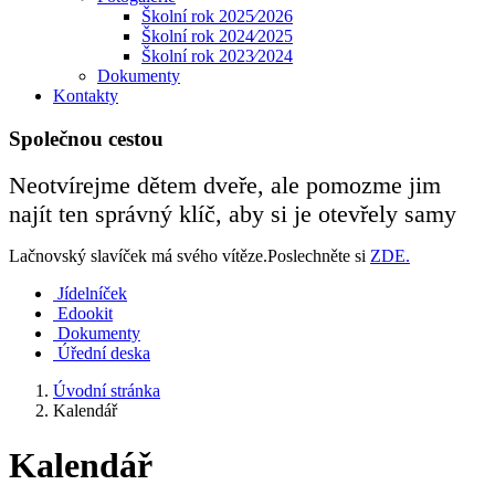
Školní rok 2025⁄2026
Školní rok 2024⁄2025
Školní rok 2023⁄2024
Dokumenty
Kontakty
Společnou cestou
Neotvírejme dětem dveře, ale pomozme jim
najít ten správný klíč, aby si je otevřely samy
Lačnovský slavíček má svého vítěze.Poslechněte si
ZDE.
Jídelníček
Edookit
Dokumenty
Úřední deska
Úvodní stránka
Kalendář
Kalendář