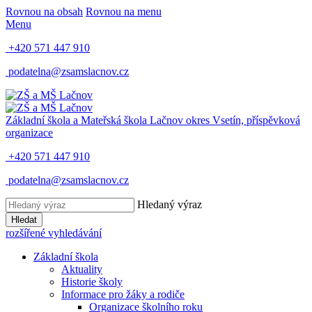
Rovnou na obsah
Rovnou na menu
Menu
+420 571 447 910
podatelna@zsamslacnov.cz
Základní škola a Mateřská škola Lačnov
okres Vsetín, příspěvková
organizace
+420 571 447 910
podatelna@zsamslacnov.cz
Hledaný výraz
Hledat
rozšířené vyhledávání
Základní škola
Aktuality
Historie školy
Informace pro žáky a rodiče
Organizace školního roku