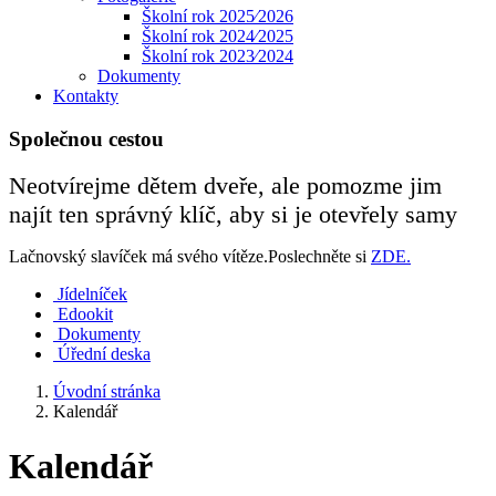
Školní rok 2025⁄2026
Školní rok 2024⁄2025
Školní rok 2023⁄2024
Dokumenty
Kontakty
Společnou cestou
Neotvírejme dětem dveře, ale pomozme jim
najít ten správný klíč, aby si je otevřely samy
Lačnovský slavíček má svého vítěze.Poslechněte si
ZDE.
Jídelníček
Edookit
Dokumenty
Úřední deska
Úvodní stránka
Kalendář
Kalendář