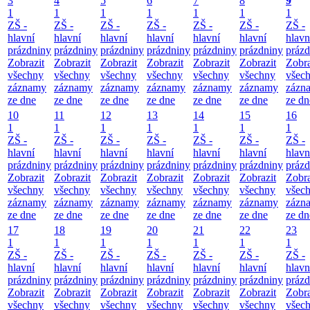
3
4
5
6
7
8
9
1
1
1
1
1
1
1
ZŠ -
ZŠ -
ZŠ -
ZŠ -
ZŠ -
ZŠ -
ZŠ -
hlavní
hlavní
hlavní
hlavní
hlavní
hlavní
hlavn
prázdniny
prázdniny
prázdniny
prázdniny
prázdniny
prázdniny
prázd
Zobrazit
Zobrazit
Zobrazit
Zobrazit
Zobrazit
Zobrazit
Zobra
všechny
všechny
všechny
všechny
všechny
všechny
všec
záznamy
záznamy
záznamy
záznamy
záznamy
záznamy
zázn
ze dne
ze dne
ze dne
ze dne
ze dne
ze dne
ze dn
10
11
12
13
14
15
16
1
1
1
1
1
1
1
ZŠ -
ZŠ -
ZŠ -
ZŠ -
ZŠ -
ZŠ -
ZŠ -
hlavní
hlavní
hlavní
hlavní
hlavní
hlavní
hlavn
prázdniny
prázdniny
prázdniny
prázdniny
prázdniny
prázdniny
prázd
Zobrazit
Zobrazit
Zobrazit
Zobrazit
Zobrazit
Zobrazit
Zobra
všechny
všechny
všechny
všechny
všechny
všechny
všec
záznamy
záznamy
záznamy
záznamy
záznamy
záznamy
zázn
ze dne
ze dne
ze dne
ze dne
ze dne
ze dne
ze dn
17
18
19
20
21
22
23
1
1
1
1
1
1
1
ZŠ -
ZŠ -
ZŠ -
ZŠ -
ZŠ -
ZŠ -
ZŠ -
hlavní
hlavní
hlavní
hlavní
hlavní
hlavní
hlavn
prázdniny
prázdniny
prázdniny
prázdniny
prázdniny
prázdniny
prázd
Zobrazit
Zobrazit
Zobrazit
Zobrazit
Zobrazit
Zobrazit
Zobra
všechny
všechny
všechny
všechny
všechny
všechny
všec