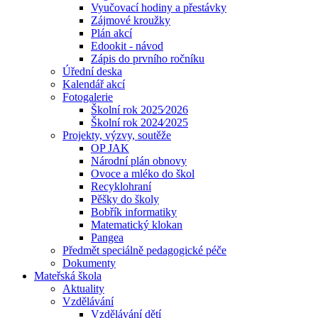
Vyučovací hodiny a přestávky
Zájmové kroužky
Plán akcí
Edookit - návod
Zápis do prvního ročníku
Úřední deska
Kalendář akcí
Fotogalerie
Školní rok 2025⁄2026
Školní rok 2024⁄2025
Projekty, výzvy, soutěže
OP JAK
Národní plán obnovy
Ovoce a mléko do škol
Recyklohraní
Pěšky do školy
Bobřík informatiky
Matematický klokan
Pangea
Předmět speciálně pedagogické péče
Dokumenty
Mateřská škola
Aktuality
Vzdělávání
Vzdělávání dětí