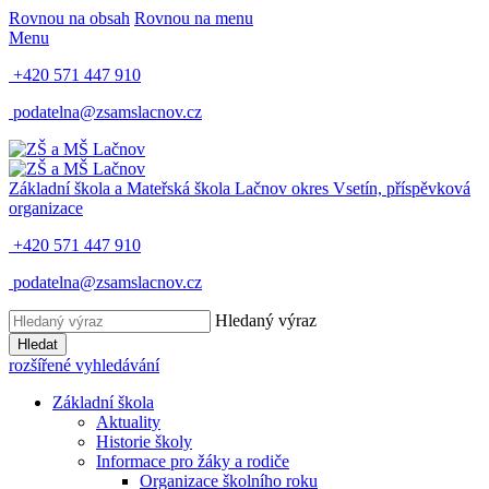
Rovnou na obsah
Rovnou na menu
Menu
+420 571 447 910
podatelna@zsamslacnov.cz
Základní škola a Mateřská škola Lačnov
okres Vsetín, příspěvková
organizace
+420 571 447 910
podatelna@zsamslacnov.cz
Hledaný výraz
Hledat
rozšířené vyhledávání
Základní škola
Aktuality
Historie školy
Informace pro žáky a rodiče
Organizace školního roku