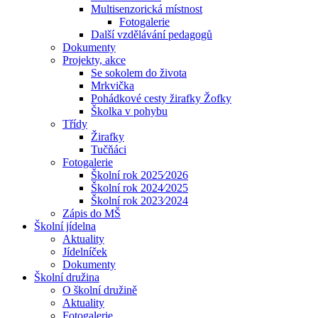
Multisenzorická místnost
Fotogalerie
Další vzdělávání pedagogů
Dokumenty
Projekty, akce
Se sokolem do života
Mrkvička
Pohádkové cesty žirafky Žofky
Školka v pohybu
Třídy
Žirafky
Tučňáci
Fotogalerie
Školní rok 2025⁄2026
Školní rok 2024⁄2025
Školní rok 2023⁄2024
Zápis do MŠ
Školní jídelna
Aktuality
Jídelníček
Dokumenty
Školní družina
O školní družině
Aktuality
Fotogalerie