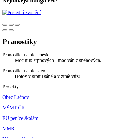
Nejnovější fotogalerie
Pranostiky
Pranostika na akt. měsíc
Moc hub srpnových - moc vánic sněhových.
Pranostika na akt. den
Hotov v srpnu sáně a v zimě vůz!
Projekty
Obec Lačnov
MŠMT ČR
EU peníze školám
MMR