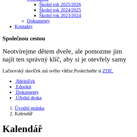
Školní rok 2025⁄2026
Školní rok 2024⁄2025
Školní rok 2023⁄2024
Dokumenty
Kontakty
Společnou cestou
Neotvírejme dětem dveře, ale pomozme jim
najít ten správný klíč, aby si je otevřely samy
Lačnovský slavíček má svého vítěze.Poslechněte si
ZDE.
Jídelníček
Edookit
Dokumenty
Úřední deska
Úvodní stránka
Kalendář
Kalendář