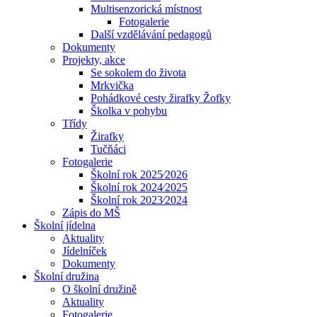
Multisenzorická místnost
Fotogalerie
Další vzdělávání pedagogů
Dokumenty
Projekty, akce
Se sokolem do života
Mrkvička
Pohádkové cesty žirafky Žofky
Školka v pohybu
Třídy
Žirafky
Tučňáci
Fotogalerie
Školní rok 2025⁄2026
Školní rok 2024⁄2025
Školní rok 2023⁄2024
Zápis do MŠ
Školní jídelna
Aktuality
Jídelníček
Dokumenty
Školní družina
O školní družině
Aktuality
Fotogalerie