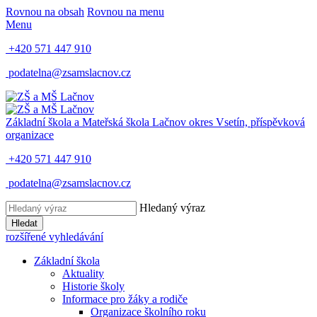
Rovnou na obsah
Rovnou na menu
Menu
+420 571 447 910
podatelna@zsamslacnov.cz
Základní škola a Mateřská škola Lačnov
okres Vsetín, příspěvková
organizace
+420 571 447 910
podatelna@zsamslacnov.cz
Hledaný výraz
Hledat
rozšířené vyhledávání
Základní škola
Aktuality
Historie školy
Informace pro žáky a rodiče
Organizace školního roku