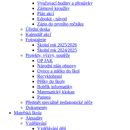
Vyučovací hodiny a přestávky
Zájmové kroužky
Plán akcí
Edookit - návod
Zápis do prvního ročníku
Úřední deska
Kalendář akcí
Fotogalerie
Školní rok 2025⁄2026
Školní rok 2024⁄2025
Projekty, výzvy, soutěže
OP JAK
Národní plán obnovy
Ovoce a mléko do škol
Recyklohraní
Pěšky do školy
Bobřík informatiky
Matematický klokan
Pangea
Předmět speciálně pedagogické péče
Dokumenty
Mateřská škola
Aktuality
Vzdělávání
Vzdělávání dětí