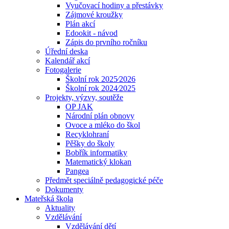
Vyučovací hodiny a přestávky
Zájmové kroužky
Plán akcí
Edookit - návod
Zápis do prvního ročníku
Úřední deska
Kalendář akcí
Fotogalerie
Školní rok 2025⁄2026
Školní rok 2024⁄2025
Projekty, výzvy, soutěže
OP JAK
Národní plán obnovy
Ovoce a mléko do škol
Recyklohraní
Pěšky do školy
Bobřík informatiky
Matematický klokan
Pangea
Předmět speciálně pedagogické péče
Dokumenty
Mateřská škola
Aktuality
Vzdělávání
Vzdělávání dětí