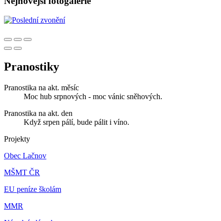
Nejnovější fotogalerie
Pranostiky
Pranostika na akt. měsíc
Moc hub srpnových - moc vánic sněhových.
Pranostika na akt. den
Když srpen pálí, bude pálit i víno.
Projekty
Obec Lačnov
MŠMT ČR
EU peníze školám
MMR