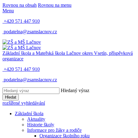
Rovnou na obsah
Rovnou na menu
Menu
+420 571 447 910
podatelna@zsamslacnov.cz
Základní škola a Mateřská škola Lačnov
okres Vsetín, příspěvková
organizace
+420 571 447 910
podatelna@zsamslacnov.cz
Hledaný výraz
Hledat
rozšířené vyhledávání
Základní škola
Aktuality
Historie školy
Informace pro žáky a rodiče
Organizace školního roku