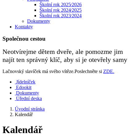
Školní rok 2025⁄2026
Školní rok 2024⁄2025
Školní rok 2023⁄2024
Dokumenty
Kontakty
Společnou cestou
Neotvírejme dětem dveře, ale pomozme jim
najít ten správný klíč, aby si je otevřely samy
Lačnovský slavíček má svého vítěze.Poslechněte si
ZDE.
Jídelníček
Edookit
Dokumenty
Úřední deska
Úvodní stránka
Kalendář
Kalendář