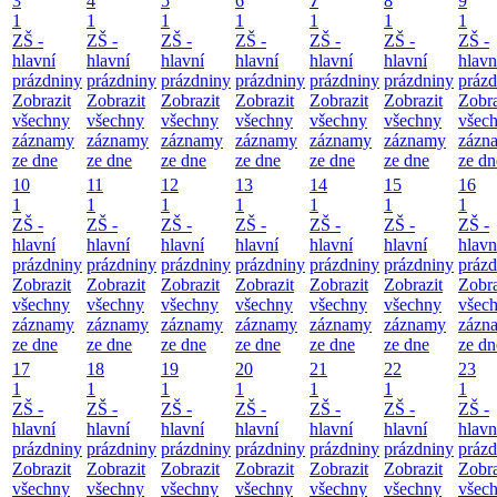
3
4
5
6
7
8
9
1
1
1
1
1
1
1
ZŠ -
ZŠ -
ZŠ -
ZŠ -
ZŠ -
ZŠ -
ZŠ -
hlavní
hlavní
hlavní
hlavní
hlavní
hlavní
hlavn
prázdniny
prázdniny
prázdniny
prázdniny
prázdniny
prázdniny
prázd
Zobrazit
Zobrazit
Zobrazit
Zobrazit
Zobrazit
Zobrazit
Zobra
všechny
všechny
všechny
všechny
všechny
všechny
všec
záznamy
záznamy
záznamy
záznamy
záznamy
záznamy
zázn
ze dne
ze dne
ze dne
ze dne
ze dne
ze dne
ze dn
10
11
12
13
14
15
16
1
1
1
1
1
1
1
ZŠ -
ZŠ -
ZŠ -
ZŠ -
ZŠ -
ZŠ -
ZŠ -
hlavní
hlavní
hlavní
hlavní
hlavní
hlavní
hlavn
prázdniny
prázdniny
prázdniny
prázdniny
prázdniny
prázdniny
prázd
Zobrazit
Zobrazit
Zobrazit
Zobrazit
Zobrazit
Zobrazit
Zobra
všechny
všechny
všechny
všechny
všechny
všechny
všec
záznamy
záznamy
záznamy
záznamy
záznamy
záznamy
zázn
ze dne
ze dne
ze dne
ze dne
ze dne
ze dne
ze dn
17
18
19
20
21
22
23
1
1
1
1
1
1
1
ZŠ -
ZŠ -
ZŠ -
ZŠ -
ZŠ -
ZŠ -
ZŠ -
hlavní
hlavní
hlavní
hlavní
hlavní
hlavní
hlavn
prázdniny
prázdniny
prázdniny
prázdniny
prázdniny
prázdniny
prázd
Zobrazit
Zobrazit
Zobrazit
Zobrazit
Zobrazit
Zobrazit
Zobra
všechny
všechny
všechny
všechny
všechny
všechny
všec