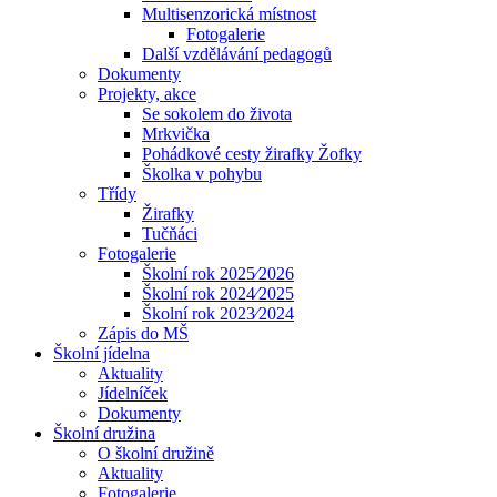
Multisenzorická místnost
Fotogalerie
Další vzdělávání pedagogů
Dokumenty
Projekty, akce
Se sokolem do života
Mrkvička
Pohádkové cesty žirafky Žofky
Školka v pohybu
Třídy
Žirafky
Tučňáci
Fotogalerie
Školní rok 2025⁄2026
Školní rok 2024⁄2025
Školní rok 2023⁄2024
Zápis do MŠ
Školní jídelna
Aktuality
Jídelníček
Dokumenty
Školní družina
O školní družině
Aktuality
Fotogalerie