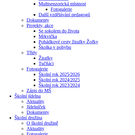
Multisenzorická místnost
Fotogalerie
Další vzdělávání pedagogů
Dokumenty
Projekty, akce
Se sokolem do života
Mrkvička
Pohádkové cesty žirafky Žofky
Školka v pohybu
Třídy
Žirafky
Tučňáci
Fotogalerie
Školní rok 2025⁄2026
Školní rok 2024⁄2025
Školní rok 2023⁄2024
Zápis do MŠ
Školní jídelna
Aktuality
Jídelníček
Dokumenty
Školní družina
O školní družině
Aktuality
Fotogalerie