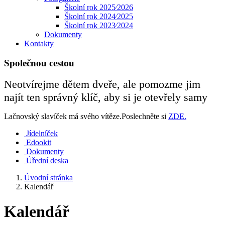
Školní rok 2025⁄2026
Školní rok 2024⁄2025
Školní rok 2023⁄2024
Dokumenty
Kontakty
Společnou cestou
Neotvírejme dětem dveře, ale pomozme jim
najít ten správný klíč, aby si je otevřely samy
Lačnovský slavíček má svého vítěze.Poslechněte si
ZDE.
Jídelníček
Edookit
Dokumenty
Úřední deska
Úvodní stránka
Kalendář
Kalendář