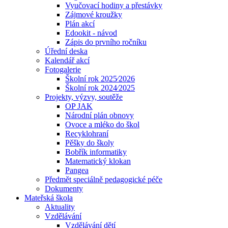
Vyučovací hodiny a přestávky
Zájmové kroužky
Plán akcí
Edookit - návod
Zápis do prvního ročníku
Úřední deska
Kalendář akcí
Fotogalerie
Školní rok 2025⁄2026
Školní rok 2024⁄2025
Projekty, výzvy, soutěže
OP JAK
Národní plán obnovy
Ovoce a mléko do škol
Recyklohraní
Pěšky do školy
Bobřík informatiky
Matematický klokan
Pangea
Předmět speciálně pedagogické péče
Dokumenty
Mateřská škola
Aktuality
Vzdělávání
Vzdělávání dětí