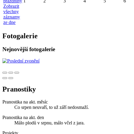
prázdniny
1
2
3
4
5
6
Zobrazit
všechny
záznamy
ze dne
Fotogalerie
Nejnovější fotogalerie
Pranostiky
Pranostika na akt. měsíc
Co srpen neuvaří, to už září nedosmaží.
Pranostika na akt. den
Málo plodů v srpnu, málo včel z jara.
Projekty