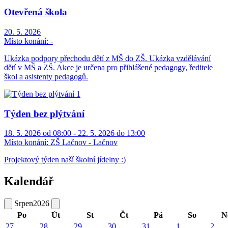
Otevřená škola
20. 5. 2026
Místo konání:
-
Ukázka podpory přechodu dětí z MŠ do ZŠ. Ukázka vzdělávání
dětí v MŠ a ZŠ. Akce je určena pro přihlášené pedagogy, ředitele
škol a asistenty pedagogů.
Týden bez plýtvání
18. 5. 2026 od 08:00 - 22. 5. 2026 do 13:00
Místo konání:
ZŠ Lačnov - Lačnov
Projektový týden naší školní jídelny :)
Kalendář
Srpen
2026
Po
Út
St
Čt
Pá
So
N
27
28
29
30
31
1
2