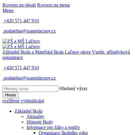
Rovnou na obsah
Rovnou na menu
Menu
+420 571 447 910
podatelna@zsamslacnov.cz
Základní škola a Mateřská škola Lačnov
okres Vsetín, příspěvková
organizace
+420 571 447 910
podatelna@zsamslacnov.cz
Hledaný výraz
Hledat
rozšířené vyhledávání
Základní škola
Aktuality
Historie školy
Informace pro žáky a rodiče
Organizace školního roku