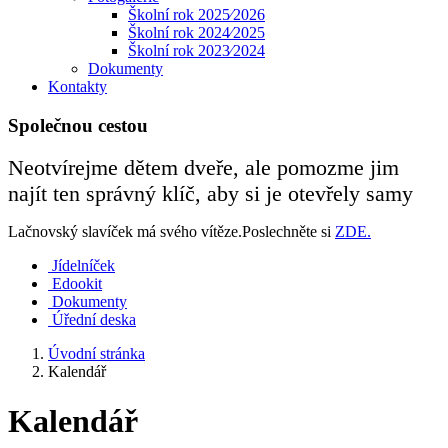
Školní rok 2025⁄2026
Školní rok 2024⁄2025
Školní rok 2023⁄2024
Dokumenty
Kontakty
Společnou cestou
Neotvírejme dětem dveře, ale pomozme jim
najít ten správný klíč, aby si je otevřely samy
Lačnovský slavíček má svého vítěze.Poslechněte si
ZDE.
Jídelníček
Edookit
Dokumenty
Úřední deska
Úvodní stránka
Kalendář
Kalendář