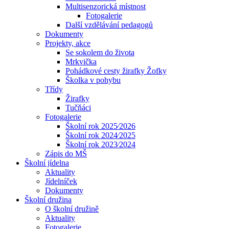
Multisenzorická místnost
Fotogalerie
Další vzdělávání pedagogů
Dokumenty
Projekty, akce
Se sokolem do života
Mrkvička
Pohádkové cesty žirafky Žofky
Školka v pohybu
Třídy
Žirafky
Tučňáci
Fotogalerie
Školní rok 2025⁄2026
Školní rok 2024⁄2025
Školní rok 2023⁄2024
Zápis do MŠ
Školní jídelna
Aktuality
Jídelníček
Dokumenty
Školní družina
O školní družině
Aktuality
Fotogalerie