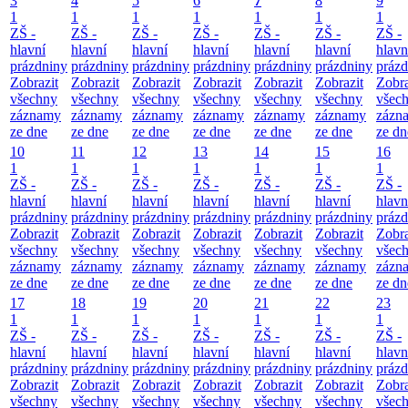
3
4
5
6
7
8
9
1
1
1
1
1
1
1
ZŠ -
ZŠ -
ZŠ -
ZŠ -
ZŠ -
ZŠ -
ZŠ -
hlavní
hlavní
hlavní
hlavní
hlavní
hlavní
hlavn
prázdniny
prázdniny
prázdniny
prázdniny
prázdniny
prázdniny
prázd
Zobrazit
Zobrazit
Zobrazit
Zobrazit
Zobrazit
Zobrazit
Zobra
všechny
všechny
všechny
všechny
všechny
všechny
všec
záznamy
záznamy
záznamy
záznamy
záznamy
záznamy
zázn
ze dne
ze dne
ze dne
ze dne
ze dne
ze dne
ze dn
10
11
12
13
14
15
16
1
1
1
1
1
1
1
ZŠ -
ZŠ -
ZŠ -
ZŠ -
ZŠ -
ZŠ -
ZŠ -
hlavní
hlavní
hlavní
hlavní
hlavní
hlavní
hlavn
prázdniny
prázdniny
prázdniny
prázdniny
prázdniny
prázdniny
prázd
Zobrazit
Zobrazit
Zobrazit
Zobrazit
Zobrazit
Zobrazit
Zobra
všechny
všechny
všechny
všechny
všechny
všechny
všec
záznamy
záznamy
záznamy
záznamy
záznamy
záznamy
zázn
ze dne
ze dne
ze dne
ze dne
ze dne
ze dne
ze dn
17
18
19
20
21
22
23
1
1
1
1
1
1
1
ZŠ -
ZŠ -
ZŠ -
ZŠ -
ZŠ -
ZŠ -
ZŠ -
hlavní
hlavní
hlavní
hlavní
hlavní
hlavní
hlavn
prázdniny
prázdniny
prázdniny
prázdniny
prázdniny
prázdniny
prázd
Zobrazit
Zobrazit
Zobrazit
Zobrazit
Zobrazit
Zobrazit
Zobra
všechny
všechny
všechny
všechny
všechny
všechny
všec