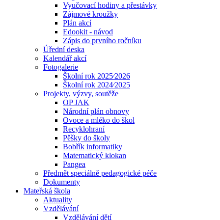
Vyučovací hodiny a přestávky
Zájmové kroužky
Plán akcí
Edookit - návod
Zápis do prvního ročníku
Úřední deska
Kalendář akcí
Fotogalerie
Školní rok 2025⁄2026
Školní rok 2024⁄2025
Projekty, výzvy, soutěže
OP JAK
Národní plán obnovy
Ovoce a mléko do škol
Recyklohraní
Pěšky do školy
Bobřík informatiky
Matematický klokan
Pangea
Předmět speciálně pedagogické péče
Dokumenty
Mateřská škola
Aktuality
Vzdělávání
Vzdělávání dětí