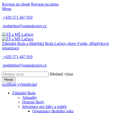
Rovnou na obsah
Rovnou na menu
Menu
+420 571 447 910
podatelna@zsamslacnov.cz
Základní škola a Mateřská škola Lačnov
okres Vsetín, příspěvková
organizace
+420 571 447 910
podatelna@zsamslacnov.cz
Hledaný výraz
Hledat
rozšířené vyhledávání
Základní škola
Aktuality
Historie školy
Informace pro žáky a rodiče
Organizace školního roku