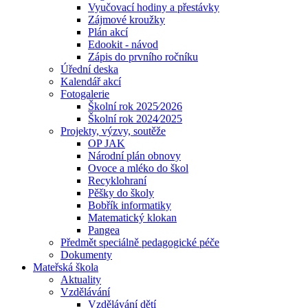
Vyučovací hodiny a přestávky
Zájmové kroužky
Plán akcí
Edookit - návod
Zápis do prvního ročníku
Úřední deska
Kalendář akcí
Fotogalerie
Školní rok 2025⁄2026
Školní rok 2024⁄2025
Projekty, výzvy, soutěže
OP JAK
Národní plán obnovy
Ovoce a mléko do škol
Recyklohraní
Pěšky do školy
Bobřík informatiky
Matematický klokan
Pangea
Předmět speciálně pedagogické péče
Dokumenty
Mateřská škola
Aktuality
Vzdělávání
Vzdělávání dětí