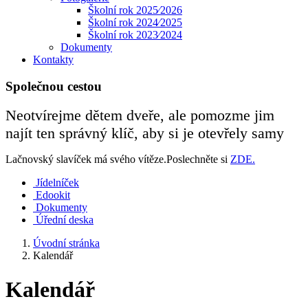
Školní rok 2025⁄2026
Školní rok 2024⁄2025
Školní rok 2023⁄2024
Dokumenty
Kontakty
Společnou cestou
Neotvírejme dětem dveře, ale pomozme jim
najít ten správný klíč, aby si je otevřely samy
Lačnovský slavíček má svého vítěze.Poslechněte si
ZDE.
Jídelníček
Edookit
Dokumenty
Úřední deska
Úvodní stránka
Kalendář
Kalendář