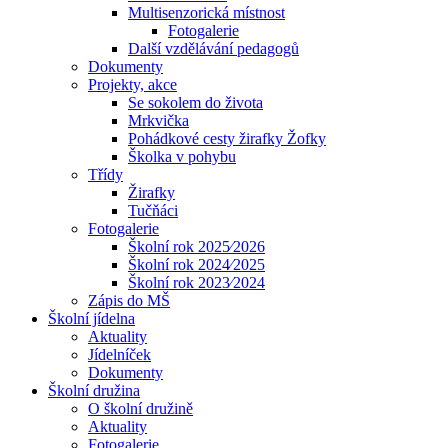
Multisenzorická místnost
Fotogalerie
Další vzdělávání pedagogů
Dokumenty
Projekty, akce
Se sokolem do života
Mrkvička
Pohádkové cesty žirafky Žofky
Školka v pohybu
Třídy
Žirafky
Tučňáci
Fotogalerie
Školní rok 2025⁄2026
Školní rok 2024⁄2025
Školní rok 2023⁄2024
Zápis do MŠ
Školní jídelna
Aktuality
Jídelníček
Dokumenty
Školní družina
O školní družině
Aktuality
Fotogalerie