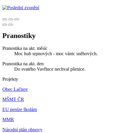
Pranostiky
Pranostika na akt. měsíc
Moc hub srpnových - moc vánic sněhových.
Pranostika na akt. den
Do svatého Vavřince nechval pšenice.
Projekty
Obec Lačnov
MŠMT ČR
EU peníze školám
MMR
Národní plán obnovy