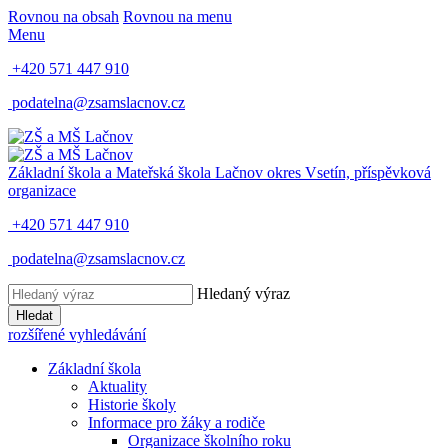
Rovnou na obsah
Rovnou na menu
Menu
+420 571 447 910
podatelna@zsamslacnov.cz
Základní škola a Mateřská škola Lačnov
okres Vsetín, příspěvková
organizace
+420 571 447 910
podatelna@zsamslacnov.cz
Hledaný výraz
Hledat
rozšířené vyhledávání
Základní škola
Aktuality
Historie školy
Informace pro žáky a rodiče
Organizace školního roku